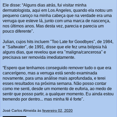
Ele disse: “Alguns dias atrás, fui visitar minha
dermatologista, aqui em Los Angeles, quando ela notou um
pequeno caroço na minha cabeça que na verdade era uma
verruga que esteve lá, junto com uma marca de nascença,
nos últimos anos. Mas desta vez, parecia e parecia um
pouco diferente".
Julian, cujos hits incluem "Too Late for Goodbyes", de 1984,
e "Saltwater", de 1991, disse que ele fez uma biópsia há
alguns dias, que revelou que era "maligna/cancerosa" e
precisava ser removida imediatamente.
“Espero que tenhamos conseguido remover tudo o que era
cancerígeno, mas a verruga está sendo examinada
novamente, para uma análise mais aprofundada, e terei
esses resultados na próxima semana. Não posso contar
como me senti, desde um momento de euforia, ao medo de
sentir que posso partir, a qualquer momento. Eu ainda estou
tremendo por dentro... mas minha fé é forte".
José Carlos Almeida
às
fevereiro 02, 2020